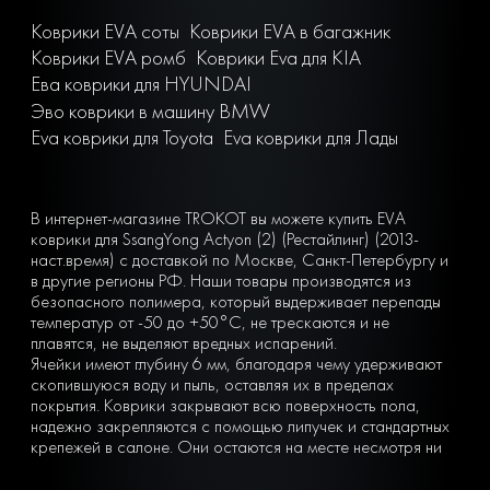
Коврики EVA соты
Коврики EVA в багажник
Коврики EVA ромб
Коврики Eva для KIA
Ева коврики для HYUNDAI
Эво коврики в машину BMW
Eva коврики для Toyota
Eva коврики для Лады
В интернет-магазине TROKOT вы можете купить EVA
коврики для SsangYong Actyon (2) (Рестайлинг) (2013-
наст.время) с доставкой по Москве, Санкт-Петербургу и
в другие регионы РФ. Наши товары производятся из
безопасного полимера, который выдерживает перепады
температур от -50 до +50°С, не трескаются и не
плавятся, не выделяют вредных испарений.
Ячейки имеют глубину 6 мм, благодаря чему удерживают
скопившуюся воду и пыль, оставляя их в пределах
покрытия. Коврики закрывают всю поверхность пола,
надежно закрепляются с помощью липучек и стандартных
крепежей в салоне. Они остаются на месте несмотря ни
на что. Вы можете легко почистить коврик, просто вынув
его из машины и встряхнув. При сильных загрязнениях