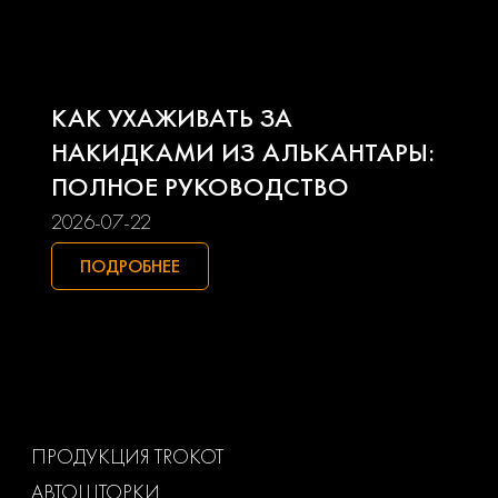
Pontiac
Porsche
Ravon
Renault
КАК УХАЖИВАТЬ ЗА
Seat
Skoda
НАКИДКАМИ ИЗ АЛЬКАНТАРЫ:
ПОЛНОЕ РУКОВОДСТВО
Smart
Ssangyong
2026-07-22
Subaru
Suzuki
ПОДРОБНЕЕ
Toyota
Uaz
Volkswagen
Volvo
Ваз
Газ
ПРОДУКЦИЯ TROKOT
АВТОШТОРКИ