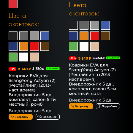
Цвета
окантовок:
Цвета
окантовок:
3 140 ₽
3 760 ₽
-16%
В НАЛИЧИИ
Коврики EVA для
3 140 ₽
3 760 ₽
SsangYong Actyon (2)
-16%
В НАЛИЧИИ
(Рестайлинг) (2013-
Коврики EVA для
наст.время)
SsangYong Actyon (2)
Внедорожник 5 дв.,
(Рестайлинг) (2013-
комплект, салон 5-ти
наст.время)
местный, сота
Внедорожник 5 дв.,
комплект, салон 5-ти
Внедорожник 5 дв.
местный, ромб
В корзину
Подробнее
Внедорожник 5 дв.
В корзину
Подробнее