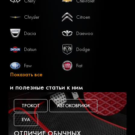
Chery
Chevrolet
Chrysler
Citroen
Dacia
Daewoo
Datsun
Dodge
Faw
Fiat
Показать все
Ford
Gac
и полезные статьи к ним
Geely
Genesis
ТРОКОТ
АВТОКОВРИКИ
Great wall
Haval
EVA
Honda
Hummer
ОТЛИЧИЕ ОБЫЧНЫХ