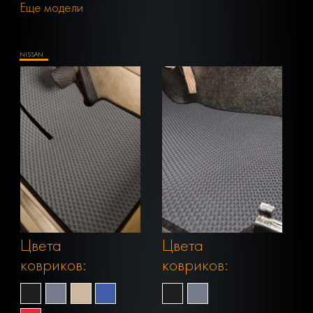
Еще модели
NISSAN
Цвета
Цвета
ковриков:
ковриков: