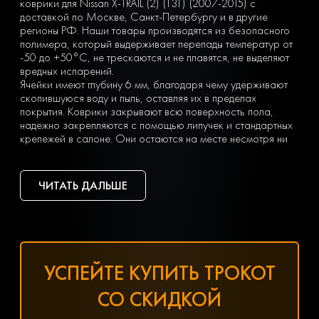
коврики для Nissan X-TRAIL (2) (T31) (2007-2015) с
доставкой по Москве, Санкт-Петербургу и в другие
регионы РФ. Наши товары производятся из безопасного
полимера, который выдерживает перепады температур от
-50 до +50°С, не трескаются и не плавятся, не выделяют
вредных испарений.
Ячейки имеют глубину 6 мм, благодаря чему удерживают
скопившуюся воду и пыль, оставляя их в пределах
покрытия. Коврики закрывают всю поверхность пола,
надежно закрепляются с помощью липучек и стандартных
крепежей в салоне. Они остаются на месте несмотря ни
на что. Вы можете легко почистить коврик, просто вынув
его из машины и встряхнув. При сильных загрязнениях
достаточно «отбить» его струей воды на автомойке или из
ЧИТАТЬ ДАЛЬШЕ
дворового шланга.
Тип ячеек вы выбираете сами с учетом ваших личных
предпочтений — в виде ромбов или сот. Множество
оттенков позволяет подобрать идеальный вариант
коврика под салон с любым дизайном.
Чтобы заказать недорогие ЕВА коврики для Nissan X-TRAIL
УСПЕЙТЕ КУПИТЬ ТРОКОТ
(2) (T31) (2007-2015), оформите заявку, заполнив онлайн-
форму на нашем сайте.
СО СКИДКОЙ
Хотите получить помощь в подборе товаров? Наш
специалист всегда на связи! Позвоните по телефону