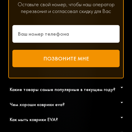
8(800) 600-89-40, 8(495) 445-55-08 или напишите в
Оставьте свой номер, чтобы наш оператор
мессенджер WhatsApp, Viber или Telegram. Менеджер
перезвонил и согласовал скидку для Вас
решит любой возникший вопрос, связанный с
параметрами, ценой и доставкой.
Какие товары самые популярные в текущем году?
Чем хороши коврики eva?
Как мыть коврики EVA?