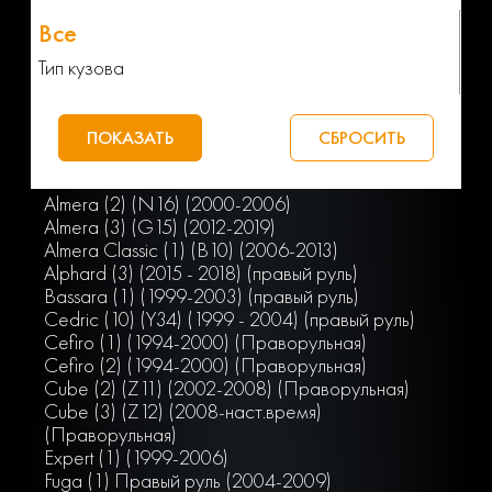
Тип кузова
Almera (2) (N16) (2000-2006)
Almera (3) (G15) (2012-2019)
Almera Classic (1) (В10) (2006-2013)
Alphard (3) (2015 - 2018) (правый руль)
Bassara (1) (1999-2003) (правый руль)
Cedric (10) (Y34) (1999 - 2004) (правый руль)
Cefiro (1) (1994-2000) (Праворульная)
Cefiro (2) (1994-2000) (Праворульная)
Cube (2) (Z11) (2002-2008) (Праворульная)
Cube (3) (Z12) (2008-наст.время)
(Праворульная)
Expert (1) (1999-2006)
Fuga (1) Правый руль (2004-2009)