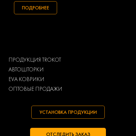
Subaru
Suzuki
ПОДРОБНЕЕ
Toyota
Uaz
Volkswagen
Volvo
Ваз
Газ
ПРОДУКЦИЯ TROKOT
АВТОШТОРКИ
Маз
Тагаз
EVA КОВРИКИ
ОПТОВЫЕ ПРОДАЖИ
УСТАНОВКА ПРОДУКЦИИ
ОТСЛЕДИТЬ ЗАКАЗ