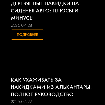
ДЕРЕВЯННЫЕ НАКИДКИ НА
Lifan
Mazda
СИДЕНЬЯ АВТО: ПЛЮСЫ И
МИНУСЫ
Mercedes-benz
Mini
2026-07-28
Mitsubishi
Nissan
ПОДРОБНЕЕ
Opel
Peugeot
Pontiac
Porsche
Ravon
Renault
КАК УХАЖИВАТЬ ЗА
Seat
Skoda
НАКИДКАМИ ИЗ АЛЬКАНТАРЫ:
ПОЛНОЕ РУКОВОДСТВО
Smart
Ssangyong
2026-07-22