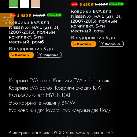
5 450 ₽
5 660 ₽
-4%
В НАЛИЧИИ
Коврики EVA для
5 450 ₽
5 660 ₽
Nissan X-TRAIL (2) (T31)
-4%
В НАЛИЧИИ
(2007-2015), полный
Коврики EVA для
комплект, 5-ти
Nissan X-TRAIL (2) (T31)
местный, сота
(2007-2015), полный
комплект, 5-ти
Внедорожник 5 дв.
местный, ромб
В корзину
Подробнее
Внедорожник 5 дв.
В корзину
Подробнее
Коврики EVA соты
Коврики EVA в багажник
Коврики EVA ромб
Коврики Eva для KIA
Ева коврики для HYUNDAI
Эво коврики в машину BMW
Eva коврики для Toyota
Eva коврики для Лады
В интернет-магазине TROKOT вы можете купить EVA