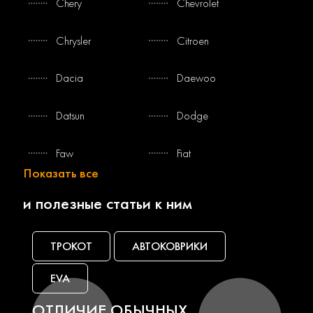
Chery
Chevrolet
Chrysler
Citroen
Dacia
Daewoo
Datsun
Dodge
Faw
Fiat
Показать все
Ford
Gac
и полезные статьи к ним
Geely
Genesis
ТРОКОТ
АВТОКОВРИКИ
Great wall
Haval
EVA
Honda
Hummer
ОТЛИЧИЕ ОБЫЧНЫХ