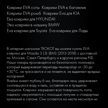
Коврики EVA соты
Коврики EVA в багажник
Коврики EVA ромб
Коврики Eva для KIA
Ева коврики для HYUNDAI
Эво коврики в машину BMW
Eva коврики для Toyota
Eva коврики для Лады
В интернет-магазине TROKOT вы можете купить EVA
коврики для Mazda 3 (3) (BM) (2013-2018) с доставкой
по Москве, Санкт-Петербургу и в другие регионы РФ.
Наши товары производятся из безопасного полимера,
который выдерживает перепады температур от -50 до
+50°С, не трескаются и не плавятся, не выделяют вредных
испарений.
Ячейки имеют глубину 6 мм, благодаря чему удерживают
скопившуюся воду и пыль, оставляя их в пределах
покрытия. Коврики закрывают всю поверхность пола,
надежно закрепляются с помощью липучек и стандартных
крепежей в салоне. Они остаются на месте несмотря ни
на что. Вы можете легко почистить коврик, просто вынув