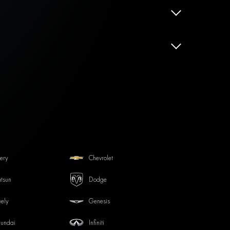
ery
Chevrolet
tsun
Dodge
ely
Genesis
undai
Infiniti