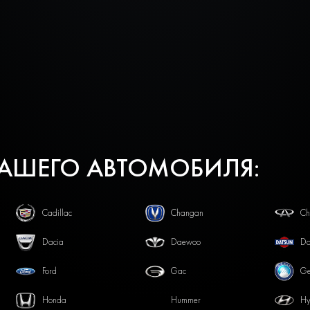
ВАШЕГО АВТОМОБИЛЯ:
Cadillac
Changan
Ch
Dacia
Daewoo
Da
Ford
Gac
Ge
Honda
Hummer
Hy