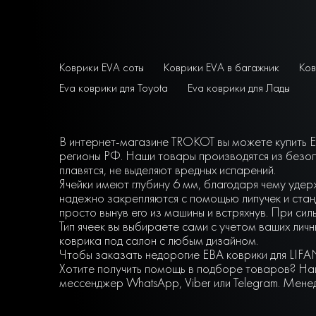
Коврики EVA соты
Коврики EVA в багажник
Ков
Eva коврики для Toyota
Eva коврики для Лады
В интернет-магазине TROKOT вы можете купить EV
регионы РФ. Наши товары производятся из безоп
плавятся, не выделяют вредных испарений.
Ячейки имеют глубину 6 мм, благодаря чему удер
надежно закрепляются с помощью липучек и станд
просто вынув его из машины и встряхнув. При сил
Тип ячеек вы выбираете сами с учетом ваших ли
коврика под салон с любым дизайном.
Чтобы заказать недорогие ЕВА коврики для LIFAN
Хотите получить помощь в подборе товаров? Наш
мессенджер WhatsApp, Viber или Telegram. Мене