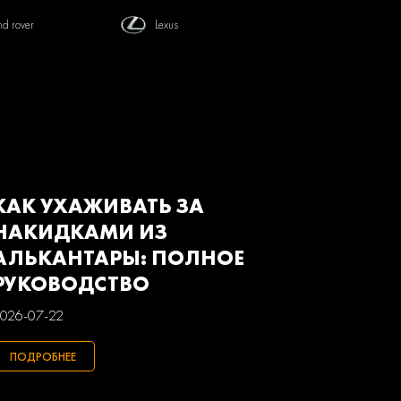
nd rover
Lexus
tsubishi
Nissan
von
Renault
baru
Suzuki
з
Газ
КАК УХАЖИВАТЬ ЗА
НАКИДКАМИ ИЗ
АЛЬКАНТАРЫ: ПОЛНОЕ
РУКОВОДСТВО
026-07-22
ПОДРОБНЕЕ