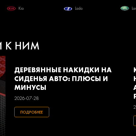
Kia
Lada
La
Mercedes-benz
Mini
Mi
Pontiac
Porsche
Ra
И К НИМ
Smart
Ssangyong
Su
Volkswagen
Volvo
Ва
ДЕРЕВЯННЫЕ НАКИДКИ НА
СИДЕНЬЯ АВТО: ПЛЮСЫ И
МИНУСЫ
2026-07-28
2
ПОДРОБНЕЕ