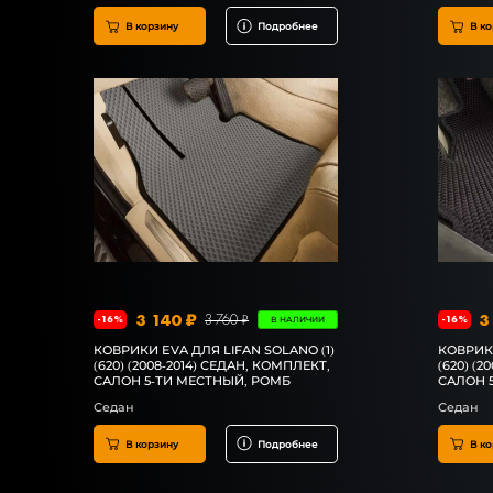
В корзину
Подробнее
В ко
3 140 ₽
3
3 760 ₽
-16%
-16%
В НАЛИЧИИ
КОВРИКИ EVA ДЛЯ LIFAN SOLANO (1)
КОВРИКИ
(620) (2008-2014) СЕДАН, КОМПЛЕКТ,
(620) (
САЛОН 5-ТИ МЕСТНЫЙ, РОМБ
САЛОН 
Седан
Седан
В корзину
Подробнее
В ко