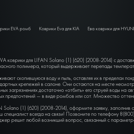
рики EVA ромб
Коврики Eva для KIA
Ева коврики для HYUN
A коврики для LIFAN Solano (1) (620) (2008-2014) с достав
асного полимера, который выдерживает перепады температу
живают скопившуюся воду и пыль, оставляя их в пределах по
артных крепежей в салоне. Они остаются на месте несмотря 
ьных загрязнениях достаточно «отбить» его струей воды на а
чных предпочтений — в виде ромбов или сот. Множество отте
 Solano (1) (620) (2008-2014), оформите заявку, заполнив
 специалист всегда на связи! Позвоните по телефону 8(800
джер решит любой возникший вопрос, связанный с параметра