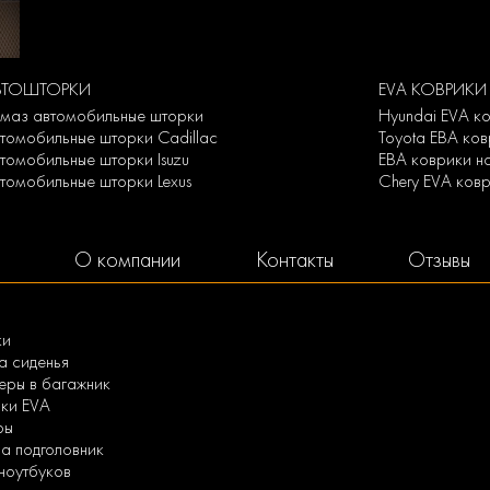
ВТОШТОРКИ
EVA КОВРИКИ
маз автомобильные шторки
Hyundai EVA к
томобильные шторки Cadillac
Toyota ЕВА ко
томобильные шторки Isuzu
ЕВА коврики н
томобильные шторки Lexus
Chery EVA ков
О компании
Контакты
Отзывы
ки
а сиденья
ры в багажник
ки EVA
ры
а подголовник
 ноутбуков