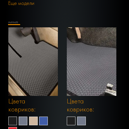
Еще модели
INFINITI
Цвета
Цвета
ковриков:
ковриков: