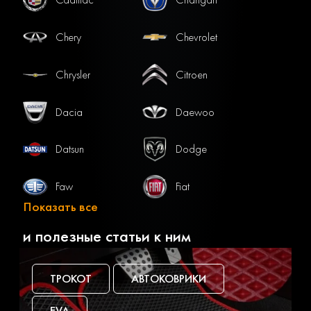
Chery
Chevrolet
Chrysler
Citroen
Dacia
Daewoo
Datsun
Dodge
Faw
Fiat
Показать все
Ford
Gac
и полезные статьи к ним
Geely
Genesis
ТРОКОТ
АВТОКОВРИКИ
Great wall
Haval
EVA