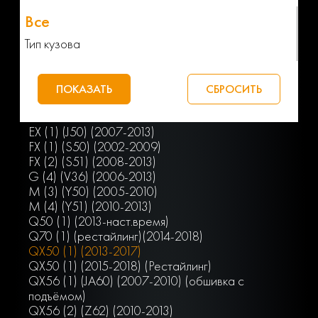
Тип кузова
EX (1) (J50) (2007-2013)
FX (1) (S50) (2002-2009)
FX (2) (S51) (2008-2013)
G (4) (V36) (2006-2013)
M (3) (Y50) (2005-2010)
M (4) (Y51) (2010-2013)
Q50 (1) (2013-наст.время)
Q70 (1) (рестайлинг)(2014-2018)
QX50 (1) (2013-2017)
QX50 (1) (2015-2018) (Рестайлинг)
QX56 (1) (JA60) (2007-2010) (обшивка с
подъёмом)
QX56 (2) (Z62) (2010-2013)