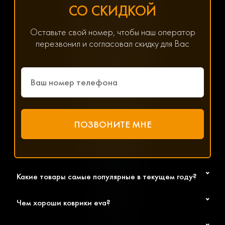
заполнив онлайн-форму на нашем сайте.
СО СКИДКОЙ
Хотите получить помощь в подборе товаров? Наш
специалист всегда на связи! Позвоните по телефону
8(800) 600-89-40, 8(495) 445-55-08 или напишите в
Оставьте свой номер, чтобы наш оператор
мессенджер WhatsApp, Viber или Telegram. Менеджер
перезвонил и согласовал скидку для Вас
решит любой возникший вопрос, связанный с
параметрами, ценой и доставкой.
Какие товары самые популярные в текущем году?
Чем хороши коврики eva?