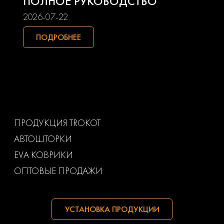
ПОЛНОЕ РУКОВОДСТВО
Smart
Ssangyong
2026-07-22
Subaru
Suzuki
ПОДРОБНЕЕ
Toyota
Uaz
Volkswagen
Volvo
Ваз
Газ
ПРОДУКЦИЯ TROKOT
АВТОШТОРКИ
Маз
Тагаз
EVA КОВРИКИ
ОПТОВЫЕ ПРОДАЖИ
УСТАНОВКА ПРОДУКЦИИ