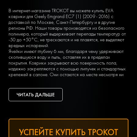
В интернет-магазине TROKOT вы можете купить EVA
коврики для Geely Emgrand EC7 (1) (2009 - 2016) с
доставкой по Москве, Санкт-Петербургу и в другие
регионы РФ. Наши товары производятся из безопасного
полимера, который выдерживает перепады температур от
-50 до +50°С, не трескаются и не плавятся, не выделяют
вредных испарений.
Ячейки имеют глубину 6 мм, благодаря чему удерживают
скопившуюся воду и пыль, оставляя их в пределах
покрытия. Коврики закрывают всю поверхность пола,
надежно закрепляются с помощью липучек и стандартных
крепежей в салоне. Они остаются на месте несмотря ни
на что. Вы можете легко почистить коврик, просто вынув
его из машины и встряхнув. При сильных загрязнениях
достаточно «отбить» его струей воды на автомойке или из
ЧИТАТЬ ДАЛЬШЕ
дворового шланга.
Тип ячеек вы выбираете сами с учетом ваших личных
предпочтений — в виде ромбов или сот. Множество
оттенков позволяет подобрать идеальный вариант
коврика под салон с любым дизайном.
Чтобы заказать недорогие ЕВА коврики для Geely
УСПЕЙТЕ КУПИТЬ ТРОКОТ
Emgrand EC7 (1) (2009 - 2016), оформите заявку,