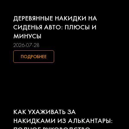
Land rover
Lexus
ДЕРЕВЯННЫЕ НАКИДКИ НА
Lifan
Mazda
СИДЕНЬЯ АВТО: ПЛЮСЫ И
МИНУСЫ
Mercedes-benz
Mini
2026-07-28
Mitsubishi
Nissan
ПОДРОБНЕЕ
Opel
Peugeot
Pontiac
Porsche
Ravon
Renault
КАК УХАЖИВАТЬ ЗА
Seat
Skoda
НАКИДКАМИ ИЗ АЛЬКАНТАРЫ: