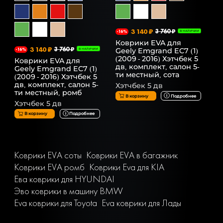
3 140 ₽
3 760 ₽
-16%
В НАЛИЧИИ
Коврики EVA для
3 140 ₽
3 760 ₽
Geely Emgrand EC7 (1)
-16%
В НАЛИЧИИ
(2009 - 2016) Хэтчбек 5
Коврики EVA для
дв, комплект, салон 5-
Geely Emgrand EC7 (1)
ти местный, сота
(2009 - 2016) Хэтчбек 5
дв, комплект, салон 5-
Хэтчбек 5 дв
ти местный, ромб
В корзину
Подробнее
Хэтчбек 5 дв
В корзину
Подробнее
Коврики EVA соты
Коврики EVA в багажник
Коврики EVA ромб
Коврики Eva для KIA
Ева коврики для HYUNDAI
Эво коврики в машину BMW
Eva коврики для Toyota
Eva коврики для Лады