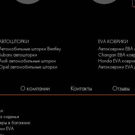
АВТОШТОРКИ
EVA КОВРИКИ
Автомобильные шторки Bentley
Автоковрики ЕВА 
Subaru автошторки
Changan ЕВА ков
Audi автомобильные шторки
Honda EVA коври
Opel автомобильные шторки
Автоковрики EVA 
О компании
Контакты
Отзывы
ки
а сиденья
ры в багажник
ки EVA
ры