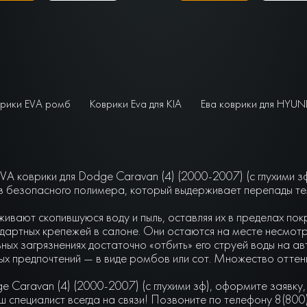
рики EVA ромб
Коврики Eva для KIA
Ева коврики для HYUN
A коврики для Dodge Caravan (4) (2000-2007) (с глухими з
з безопасного полимера, который выдерживает перепады те
живают скопившуюся воду и пыль, оставляя их в пределах по
артных крепежей в салоне. Они остаются на месте несмотря 
ьных загрязнениях достаточно «отбить» его струей воды на а
чных предпочтений — в виде ромбов или сот. Множество отте
e Caravan (4) (2000-2007) (с глухими зф), оформите заявку
 специалист всегда на связи! Позвоните по телефону 8(800