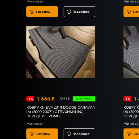
Минивэн
Минивэ
В корзину
Подробнее
В ко
1 880 ₽
1 
1 990 ₽
-6%
-6%
В НАЛИЧИИ
КОВРИКИ EVA ДЛЯ DODGE CARAVAN
КОВРИК
(4) (2000-2007) (С ГЛУХИМИ ЗФ),
(4) (200
ПЕРЕДНИЕ, РОМБ
ПЕРЕДН
Минивэн
Минивэ
В корзину
Подробнее
В ко