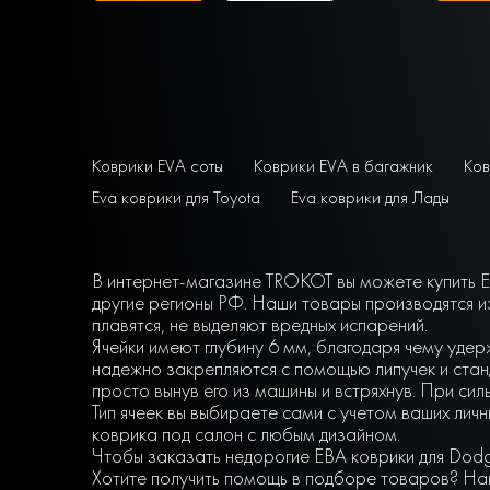
Коврики EVA соты
Коврики EVA в багажник
Ков
Eva коврики для Toyota
Eva коврики для Лады
В интернет-магазине TROKOT вы можете купить EV
другие регионы РФ. Наши товары производятся и
плавятся, не выделяют вредных испарений.
Ячейки имеют глубину 6 мм, благодаря чему удер
надежно закрепляются с помощью липучек и станд
просто вынув его из машины и встряхнув. При сил
Тип ячеек вы выбираете сами с учетом ваших ли
коврика под салон с любым дизайном.
Чтобы заказать недорогие ЕВА коврики для Dodg
Хотите получить помощь в подборе товаров? Наш