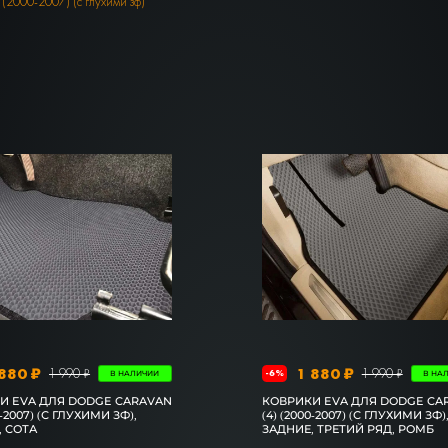
 (2000-2007) (с глухими зф)
880 ₽
1 880 ₽
1 990 ₽
1 990 ₽
-6%
В НАЛИЧИИ
В НА
И EVA ДЛЯ DODGE CARAVAN
КОВРИКИ EVA ДЛЯ DODGE CA
0-2007) (С ГЛУХИМИ ЗФ),
(4) (2000-2007) (С ГЛУХИМИ ЗФ)
, СОТА
ЗАДНИЕ, ТРЕТИЙ РЯД, РОМБ