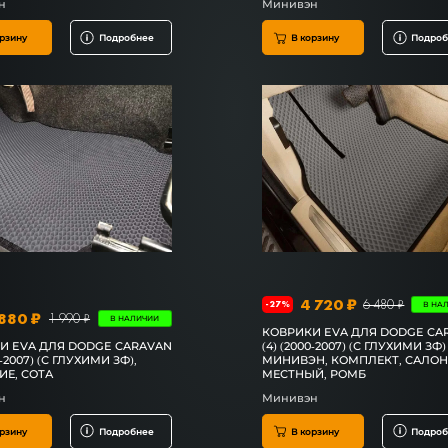
н
Минивэн
рзину
Подробнее
В корзину
Подроб
4 720 ₽
6 480 ₽
-27%
В НА
880 ₽
1 990 ₽
В НАЛИЧИИ
КОВРИКИ EVA ДЛЯ DODGE CA
И EVA ДЛЯ DODGE CARAVAN
(4) (2000-2007) (С ГЛУХИМИ ЗФ)
0-2007) (С ГЛУХИМИ ЗФ),
МИНИВЭН, КОМПЛЕКТ, САЛОН
ИЕ, СОТА
МЕСТНЫЙ, РОМБ
н
Минивэн
рзину
Подробнее
В корзину
Подроб