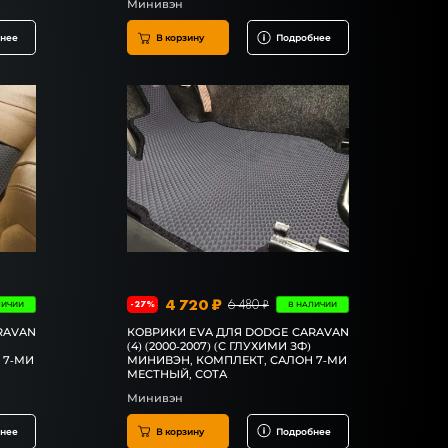
Минивэн
нее
В корзину
Подробнее
4 720 ₽
6 480 ₽
-27%
ЛИЧИИ
В НАЛИЧИИ
RAVAN
КОВРИКИ EVA ДЛЯ DODGE CARAVAN
(4) (2000-2007) (С ГЛУХИМИ ЗФ)
 7-МИ
МИНИВЭН, КОМПЛЕКТ, САЛОН 7-МИ
МЕСТНЫЙ, СОТА
Минивэн
нее
В корзину
Подробнее