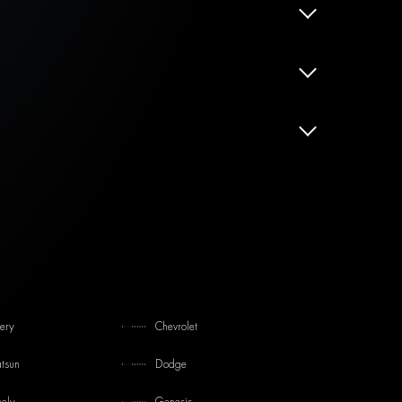
ery
Chevrolet
tsun
Dodge
ely
Genesis