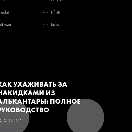
undai
Infiniti
nd rover
Lexus
tsubishi
Nissan
von
Renault
baru
Suzuki
з
Газ
КАК УХАЖИВАТЬ ЗА
НАКИДКАМИ ИЗ
АЛЬКАНТАРЫ: ПОЛНОЕ
РУКОВОДСТВО
026-07-22