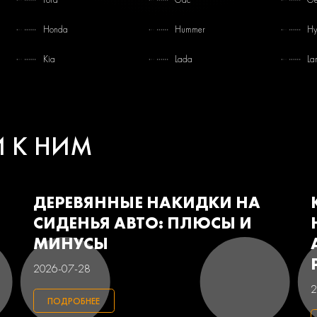
Honda
Hummer
Hy
Kia
Lada
La
Mercedes-benz
Mini
Mi
Pontiac
Porsche
Ra
И К НИМ
Smart
Ssangyong
Su
Volkswagen
Volvo
Ва
ДЕРЕВЯННЫЕ НАКИДКИ НА
СИДЕНЬЯ АВТО: ПЛЮСЫ И
МИНУСЫ
2026-07-28
2
ПОДРОБНЕЕ