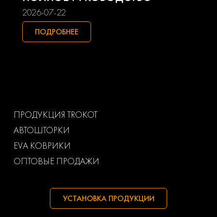
Smart
Ssangyong
2026-07-22
Subaru
Suzuki
ПОДРОБНЕЕ
Toyota
Uaz
Volkswagen
Volvo
Ваз
Газ
ПРОДУКЦИЯ TROKOT
АВТОШТОРКИ
Маз
Тагаз
EVA КОВРИКИ
ОПТОВЫЕ ПРОДАЖИ
УСТАНОВКА ПРОДУКЦИИ