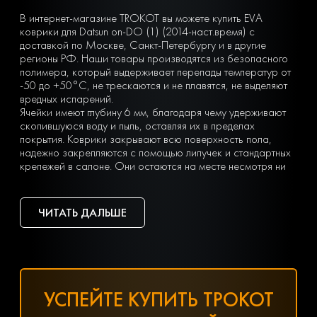
В интернет-магазине TROKOT вы можете купить EVA
коврики для Datsun on-DO (1) (2014-наст.время) с
доставкой по Москве, Санкт-Петербургу и в другие
регионы РФ. Наши товары производятся из безопасного
полимера, который выдерживает перепады температур от
-50 до +50°С, не трескаются и не плавятся, не выделяют
вредных испарений.
Ячейки имеют глубину 6 мм, благодаря чему удерживают
скопившуюся воду и пыль, оставляя их в пределах
покрытия. Коврики закрывают всю поверхность пола,
надежно закрепляются с помощью липучек и стандартных
крепежей в салоне. Они остаются на месте несмотря ни
на что. Вы можете легко почистить коврик, просто вынув
его из машины и встряхнув. При сильных загрязнениях
достаточно «отбить» его струей воды на автомойке или из
ЧИТАТЬ ДАЛЬШЕ
дворового шланга.
Тип ячеек вы выбираете сами с учетом ваших личных
предпочтений — в виде ромбов или сот. Множество
оттенков позволяет подобрать идеальный вариант
коврика под салон с любым дизайном.
Чтобы заказать недорогие ЕВА коврики для Datsun on-DO
УСПЕЙТЕ КУПИТЬ ТРОКОТ
(1) (2014-наст.время), оформите заявку, заполнив онлайн-
форму на нашем сайте.