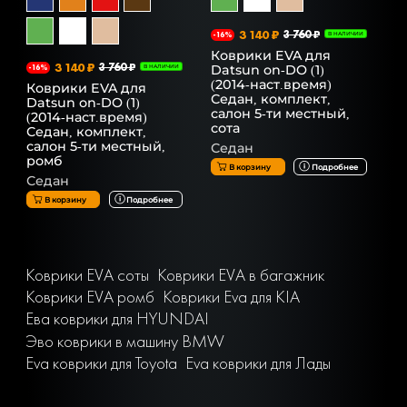
3 140 ₽
3 760 ₽
-16%
В НАЛИЧИИ
Коврики EVA для
3 140 ₽
3 760 ₽
Datsun on-DO (1)
-16%
В НАЛИЧИИ
(2014-наст.время)
Коврики EVA для
Седан, комплект,
Datsun on-DO (1)
салон 5-ти местный,
(2014-наст.время)
сота
Седан, комплект,
салон 5-ти местный,
Седан
ромб
В корзину
Подробнее
Седан
В корзину
Подробнее
Коврики EVA соты
Коврики EVA в багажник
Коврики EVA ромб
Коврики Eva для KIA
Ева коврики для HYUNDAI
Эво коврики в машину BMW
Eva коврики для Toyota
Eva коврики для Лады