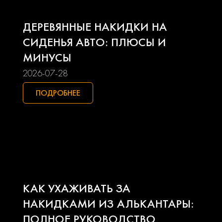
Land rover
Lexus
ДЕРЕВЯННЫЕ НАКИДКИ НА
Lifan
Mazda
СИДЕНЬЯ АВТО: ПЛЮСЫ И
МИНУСЫ
Mercedes-benz
Mini
2026-07-28
Mitsubishi
Nissan
ПОДРОБНЕЕ
Opel
Peugeot
Pontiac
Porsche
Ravon
Renault
КАК УХАЖИВАТЬ ЗА
Seat
Skoda
НАКИДКАМИ ИЗ АЛЬКАНТАРЫ:
ПОЛНОЕ РУКОВОДСТВО