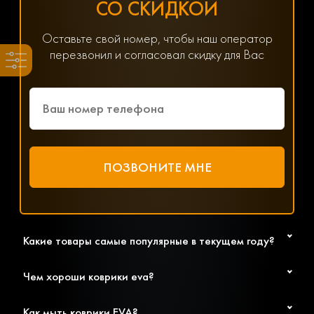
СО СКИДКОЙ
Хотите получить помощь в подборе товаров? Наш
специалист всегда на связи! Позвоните по телефону
8(800) 600-89-40, 8(495) 445-55-08 или напишите в
Оставьте свой номер, чтобы наш оператор
мессенджер WhatsApp, Viber или Telegram. Менеджер
перезвонил и согласовал скидку для Вас
решит любой возникший вопрос, связанный с
параметрами, ценой и доставкой.
Какие товары самые популярные в текущем году?
Чем хороши коврики eva?
Как мыть коврики EVA?