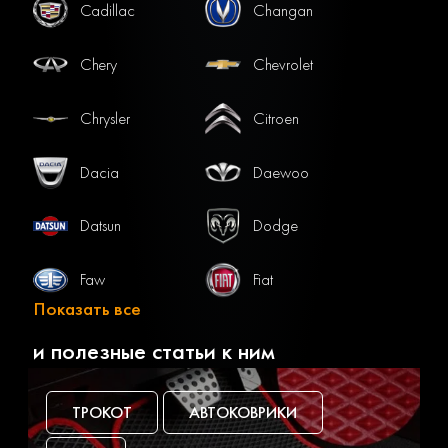
Cadillac
Changan
Chery
Chevrolet
Chrysler
Citroen
Dacia
Daewoo
Datsun
Dodge
Faw
Fiat
Показать все
Ford
Gac
и полезные статьи к ним
Geely
Genesis
ТРОКОТ
АВТОКОВРИКИ
Great wall
Haval