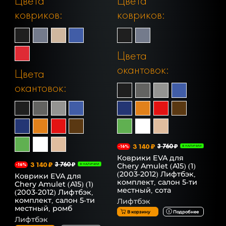
Цвета
Цвета
ковриков:
ковриков:
Цвета
окантовок:
Цвета
окантовок:
3 140 ₽
3 760 ₽
-16%
В НАЛИЧИИ
Коврики EVA для
3 140 ₽
3 760 ₽
Chery Amulet (A15) (1)
-16%
В НАЛИЧИИ
(2003-2012) Лифтбэк,
Коврики EVA для
комплект, салон 5-ти
Chery Amulet (A15) (1)
местный, сота
(2003-2012) Лифтбэк,
комплект, салон 5-ти
Лифтбэк
местный, ромб
В корзину
Подробнее
Лифтбэк