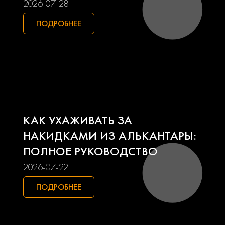
2026-07-28
Mitsubishi
Nissan
ПОДРОБНЕЕ
Opel
Peugeot
Pontiac
Porsche
Ravon
Renault
КАК УХАЖИВАТЬ ЗА
Seat
Skoda
НАКИДКАМИ ИЗ АЛЬКАНТАРЫ:
ПОЛНОЕ РУКОВОДСТВО
Smart
Ssangyong
2026-07-22
Subaru
Suzuki
ПОДРОБНЕЕ
Toyota
Uaz