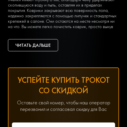
скопившуюся воду и пыль, оставляя их в пределах
покрытия. Коврики закрывают всю поверхность пола,
надежно закрепляются с помощью липучек и стандартных
крепежей в салоне. Они остаются на месте несмотря ни
на что. Вы можете легко почистить коврик, просто вынув
его из машины и встряхнув. При сильных загрязнениях
достаточно «отбить» его струей воды на автомойке или из
дворового шланга.
ЧИТАТЬ ДАЛЬШЕ
Тип ячеек вы выбираете сами с учетом ваших личных
предпочтений — в виде ромбов или сот. Множество
оттенков позволяет подобрать идеальный вариант
коврика под салон с любым дизайном.
Чтобы заказать недорогие ЕВА коврики для Audi Q5 (1)
(8R) (2008-2017), оформите заявку, заполнив онлайн-
УСПЕЙТЕ КУПИТЬ ТРОКОТ
форму на нашем сайте.
Хотите получить помощь в подборе товаров? Наш
СО СКИДКОЙ
специалист всегда на связи! Позвоните по телефону
8(800) 600-89-40, 8(495) 445-55-08 или напишите в
мессенджер WhatsApp, Viber или Telegram. Менеджер
Оставьте свой номер, чтобы наш оператор
решит любой возникший вопрос, связанный с
перезвонил и согласовал скидку для Вас
параметрами, ценой и доставкой.