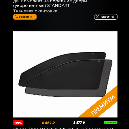
дв. Комплект на передние двери
(укороченные) STANDART
Тканевая окантовка
В корзину
Подробнее
4 462 ₽
5 577 ₽
-20%
В НАЛИЧИИ