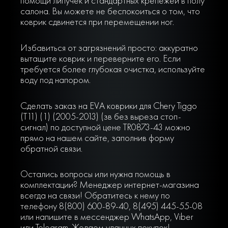
помощи липучек и стандартных крепежей в полу
салона. Вы можете не беспокоиться о том, что
коврик сдвинется при перемещении ног.
Избавиться от загрязнений просто: аккуратно
вытащите коврик и переверните его. Если
требуется более глубокая очистка, используйте
воду под напором.
Сделать заказ на EVA коврики для Chery Tiggo
(T11) (1) (2005-2013) (зв без выреза стоп-
сигнал) по доступной цене TR0873-43 можно
прямо на нашем сайте, заполнив форму
обратной связи.
Остались вопросы или нужна помощь в
комплектации? Менеджер интернет-магазина
всегда на связи! Обратитесь к нему по
телефону 8(800) 600-89-40, 8(495) 445-55-08
или напишите в мессенджер WhatsApp, Viber
или Telegram. Желаем удачных покупок!