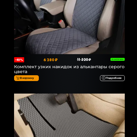
6 280 ₽
11 320 ₽
-45%
В НАЛИЧИИ
Комплект узких накидок из алькантары серого
цвета
В корзину
Подробнее