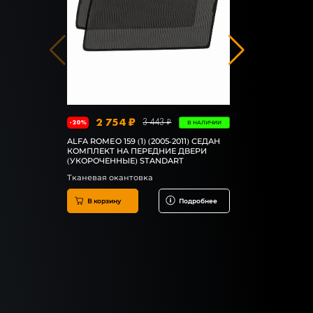
2 754 ₽
4 0
3 443 ₽
-20%
-20%
В НАЛИЧИИ
ALFA ROMEO 159 (1) (2005-2011) СЕДАН
ALFA ROMEO 1
КОМПЛЕКТ НА ПЕРЕДНИЕ ДВЕРИ
КОМПЛЕКТ 
(УКОРОЧЕННЫЕ) STANDART
PREMIUM
Тканевая окантовка
Резиновая 
В корзину
Подробнее
В корзин