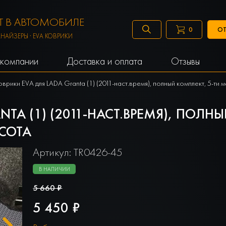
 В АВТОМОБИЛЕ
ОТ
0
АНАЙЗЕРЫ · EVA КОВРИКИ
компании
Доставка и оплата
Отзывы
оврики EVA для LADA Granta (1) (2011-наст.время), полный комплект, 5-ти 
TA (1) (2011-НАСТ.ВРЕМЯ), ПОЛН
 СОТА
Артикул: TR0426-45
В НАЛИЧИИ
5 660 ₽
5 450 ₽