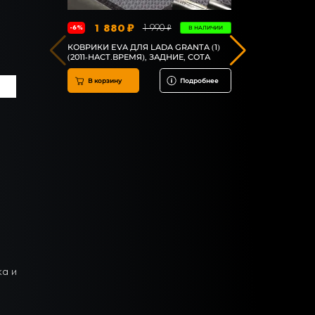
1 880 ₽
5 45
1 990 ₽
-6%
-4%
В НАЛИЧИИ
КОВРИКИ EVA ДЛЯ LADA GRANTA (1)
КОВРИКИ EV
(2011-НАСТ.ВРЕМЯ), ЗАДНИЕ, СОТА
(2011-НАСТ
КОМПЛЕКТ,
В корзину
Подробнее
В корзин
ка и