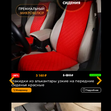
3 140 ₽
5 030 ₽
-38%
В НАЛИЧИИ
Накидки из алькантары узкие на передние
сиденья красные
В корзину
Подробнее