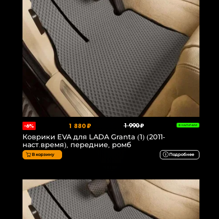
1 880 ₽
1 990 ₽
-6%
В НАЛИЧИИ
Коврики EVA для LADA Granta (1) (2011-
наст.время), передние, ромб
В корзину
Подробнее