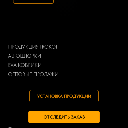
Toyota
Uaz
Volkswagen
Volvo
Ваз
Газ
ПРОДУКЦИЯ TROKOT
АВТОШТОРКИ
Маз
Тагаз
EVA КОВРИКИ
ОПТОВЫЕ ПРОДАЖИ
УСТАНОВКА ПРОДУКЦИИ
ОТСЛЕДИТЬ ЗАКАЗ