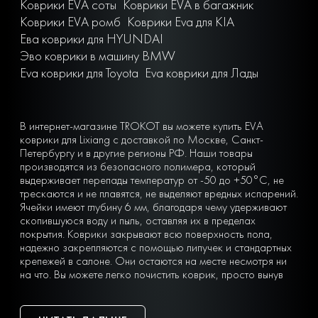
Коврики EVA соты
Коврики EVA в багажник
Коврики EVA ромб
Коврики Eva для KIA
Ева коврики для HYUNDAI
Эво коврики в машину BMW
Eva коврики для Toyota
Eva коврики для Лады
В интернет-магазине TROKOT вы можете купить EVA
коврики для Lixiang с доставкой по Москве, Санкт-
Петербургу и в другие регионы РФ. Наши товары
производятся из безопасного полимера, который
выдерживает перепады температур от -50 до +50°С, не
трескаются и не плавятся, не выделяют вредных испарений.
Ячейки имеют глубину 6 мм, благодаря чему удерживают
скопившуюся воду и пыль, оставляя их в пределах
покрытия. Коврики закрывают всю поверхность пола,
надежно закрепляются с помощью липучек и стандартных
крепежей в салоне. Они остаются на месте несмотря ни
на что. Вы можете легко почистить коврик, просто вынув
его из машины и встряхнув. При сильных загрязнениях
достаточно «отбить» его струей воды на автомойке или из
дворового шланга.