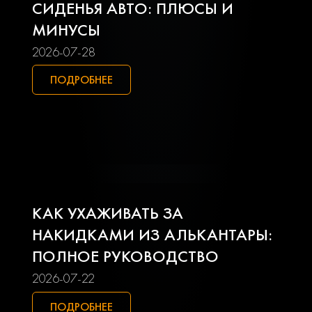
Lifan
Mazda
СИДЕНЬЯ АВТО: ПЛЮСЫ И
МИНУСЫ
Mercedes-benz
Mini
2026-07-28
Mitsubishi
Nissan
ПОДРОБНЕЕ
Opel
Peugeot
Pontiac
Porsche
Ravon
Renault
КАК УХАЖИВАТЬ ЗА
Seat
Skoda
НАКИДКАМИ ИЗ АЛЬКАНТАРЫ:
ПОЛНОЕ РУКОВОДСТВО
Smart
Ssangyong
2026-07-22
Subaru
Suzuki
ПОДРОБНЕЕ