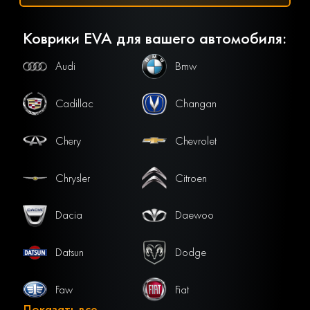
Коврики EVA для вашего автомобиля:
Audi
Bmw
Cadillac
Changan
Chery
Chevrolet
Chrysler
Citroen
Dacia
Daewoo
Datsun
Dodge
Faw
Fiat
Показать все