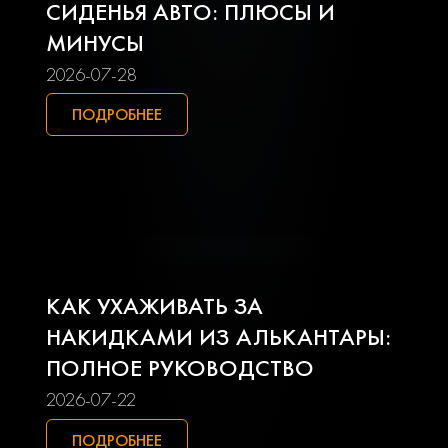
Lifan
Mazda
СИДЕНЬЯ АВТО: ПЛЮСЫ И
МИНУСЫ
Mercedes-benz
Mini
2026-07-28
Mitsubishi
Nissan
ПОДРОБНЕЕ
Opel
Peugeot
Pontiac
Porsche
Ravon
Renault
КАК УХАЖИВАТЬ ЗА
Seat
Skoda
НАКИДКАМИ ИЗ АЛЬКАНТАРЫ:
ПОЛНОЕ РУКОВОДСТВО
Smart
Ssangyong
2026-07-22
Subaru
Suzuki
ПОДРОБНЕЕ