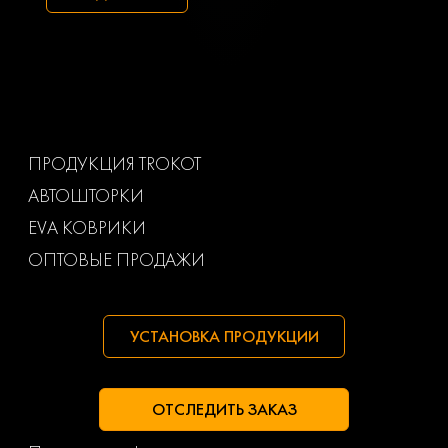
Toyota
Uaz
Volkswagen
Volvo
Ваз
Газ
ПРОДУКЦИЯ TROKOT
АВТОШТОРКИ
Маз
Тагаз
EVA КОВРИКИ
ОПТОВЫЕ ПРОДАЖИ
УСТАНОВКА ПРОДУКЦИИ
ОТСЛЕДИТЬ ЗАКАЗ