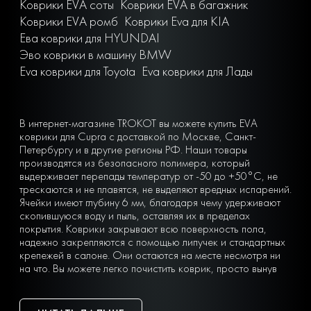
Коврики EVA соты
Коврики EVA в багажник
Коврики EVA ромб
Коврики Eva для KIA
Ева коврики для HYUNDAI
Эво коврики в машину BMW
Eva коврики для Toyota
Eva коврики для Лады
В интернет-магазине TROKOT вы можете купить EVA
коврики для Cupra с доставкой по Москве, Санкт-
Петербургу и в другие регионы РФ. Наши товары
производятся из безопасного полимера, который
выдерживает перепады температур от -50 до +50°С, не
трескаются и не плавятся, не выделяют вредных испарений.
Ячейки имеют глубину 6 мм, благодаря чему удерживают
скопившуюся воду и пыль, оставляя их в пределах
покрытия. Коврики закрывают всю поверхность пола,
надежно закрепляются с помощью липучек и стандартных
крепежей в салоне. Они остаются на месте несмотря ни
на что. Вы можете легко почистить коврик, просто вынув
его из машины и встряхнув. При сильных загрязнениях
достаточно «отбить» его струей воды на автомойке или из
дворового шланга.