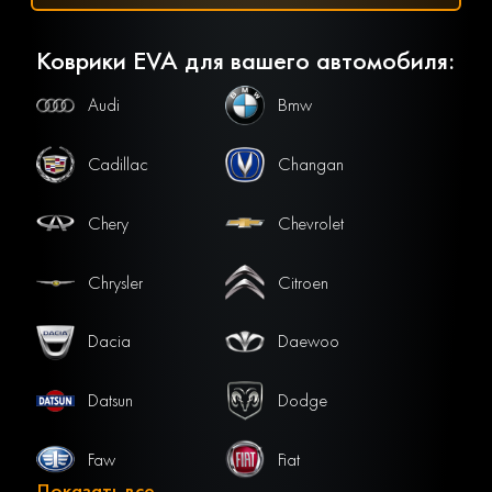
Коврики EVA для вашего автомобиля:
Audi
Bmw
Cadillac
Changan
Chery
Chevrolet
Chrysler
Citroen
Dacia
Daewoo
Datsun
Dodge
Faw
Fiat
Показать все