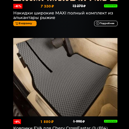
7 330 ₽
12 370 ₽
-41%
В НАЛИЧИИ
Накидки широкие MAXI полный комплект из
алькантары рыжие
В корзину
Подробнее
1 880 ₽
1 990 ₽
-6%
В НАЛИЧИИ
Коврики EVA для Chery CrossEastar (1) (B14)