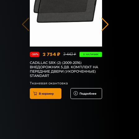
2 754 ₽
3 9
3 443 ₽
-20%
-20%
В НАЛИЧИИ
CADILLAC SRX (2) (2009-2016)
CADILLAC SRX
ВНЕДОРОЖНИК 5 ДВ. КОМПЛЕКТ НА
ВНЕДОРОЖН
ПЕРЕДНИЕ ДВЕРИ (УКОРОЧЕННЫЕ)
ПЕРЕДНИЕ 
STANDART
PREMIUM
Тканевая окантовка
Резиновая 
В корзину
Подробнее
В корзин