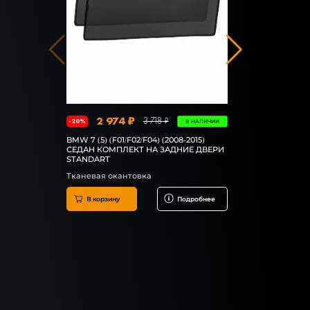
2 974 ₽
2 8
3 718 ₽
-20%
-20%
В НАЛИЧИИ
BMW 7 (5) (F01/F02/F04) (2008-2015)
BMW 7 (5) (F
СЕДАН КОМПЛЕКТ НА ЗАДНИЕ ДВЕРИ
СЕДАН КОМ
STANDART
ДВЕРИ (УК
Тканевая окантовка
Резиновая 
В корзину
Подробнее
В корзин