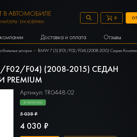
 В АВТОМОБИЛЕ
ОТ
0
АНАЙЗЕРЫ · EVA КОВРИКИ
компании
Доставка и оплата
Отзывы
обильные шторки
BMW 7 (5) (F01/F02/F04) (2008-2015) Седан Компл
/F02/F04) (2008-2015) СЕДАН
И PREMIUM
Артикул: TR0448-02
В НАЛИЧИИ
5 038 ₽
4 030 ₽