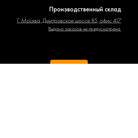
Производственный склад
Г. Москва, Дмитровское шоссе 85, офис 417
Выдача заказов не предусмотрена.
РЕГИОНЫ
ИНН 310500033048
ОГРНИП (ГРНИП) 319508100199221