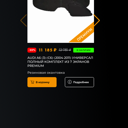
1 88
-6%
КОВРИКИ EVA
(2004-2011)
ШТОРКИ), 
В корзин
11 185 ₽
13 981 ₽
-20%
В НАЛИЧИИ
AUDI A6 (3) (C6) (2004-2011) УНИВЕРСАЛ
ПОЛНЫЙ КОМПЛЕКТ ИЗ 7 ЭКРАНОВ
PREMIUM
Резиновая окантовка
В корзину
Подробнее