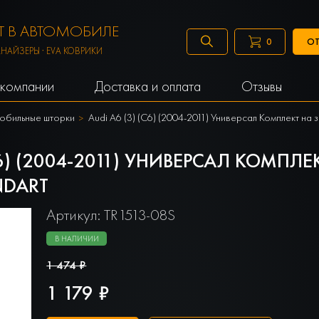
 В АВТОМОБИЛЕ
ОТ
0
АНАЙЗЕРЫ · EVA КОВРИКИ
компании
Доставка и оплата
Отзывы
обильные шторки
Audi A6 (3) (C6) (2004-2011) Универсал Комплект н
6) (2004-2011) УНИВЕРСАЛ КОМПЛЕ
NDART
Артикул: TR1513-08S
В НАЛИЧИИ
1 474 ₽
1 179 ₽