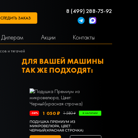
8 (499) 288-75-92
СЛЕДИТЬ ЗАКАЗ
Дилерам
Акции
Контакты
сов и тягачей
ДЛЯ ВАШЕЙ МАШИНЫ
ТАК ЖЕ ПОДХОДЯТ:
1 050 ₽
1 5
1 580 ₽
-34%
-25%
В НАЛИЧИИ
ПОДУШКА ПРЕМИУМ ИЗ
ПОДУШКА Н
МИКРОВЕЛЮРА, ЦВЕТ:
ЧЕРНЫЙ ПО
ЧЕРНЫЙ(КРАСНАЯ СТРОЧКА)
ЭКОКОЖА Ч