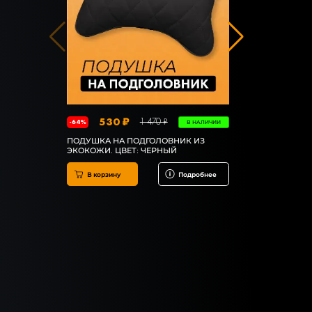
530 ₽
1 1
1 470 ₽
-64%
-20%
В НАЛИЧИИ
ПОДУШКА НА ПОДГОЛОВНИК ИЗ
ПОДУШКА 
ЭКОКОЖИ. ЦВЕТ: ЧЕРНЫЙ
В корзин
В корзину
Подробнее