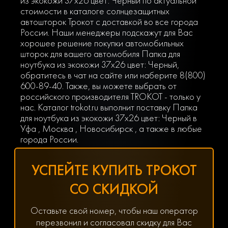
из экокожи 37х26 цвет: Черный по актуальной
стоимости в каталоге солнцезащитных
автошторок Трокот с доставкой во все города
России. Наши менеджеры подскажут для Вас
хорошее решение покупки автомобильных
шторок для вашего автомобиля Папка для
ноутбука из экокожи 37х26 цвет: Черный,
обратитесь в чат на сайте или наберите
8(800)
600-89-40
. Также, вы можете выбрать от
российского производителя TROKOT - только у
нас. Каталог trokot.ru выполнит поставку Папка
для ноутбука из экокожи 37х26 цвет: Черный в
Уфа , Москва , Новосибирск , а также в любые
города России.
УСПЕЙТЕ КУПИТЬ ТРОКОТ
СО СКИДКОЙ
Оставьте свой номер, чтобы наш оператор
перезвонил и согласовал скидку для Вас