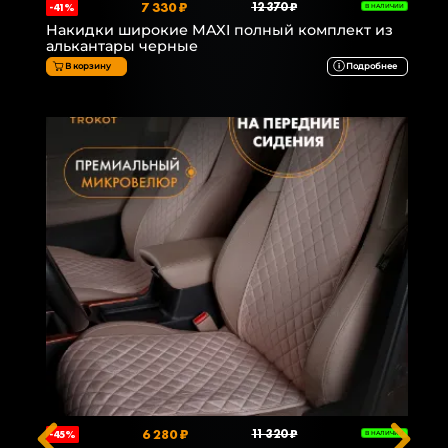
7 330 ₽
12 370 ₽
-41%
В НАЛИЧИИ
Накидки широкие MAXI полный комплект из
алькантары черные
В корзину
Подробнее
6 280 ₽
11 320 ₽
-45%
В НАЛИЧИИ